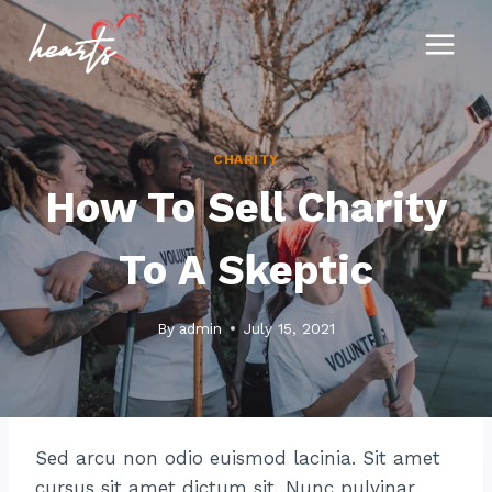
Skip
to
content
CHARITY
How To Sell Charity
To A Skeptic
By
admin
July 15, 2021
Sed arcu non odio euismod lacinia. Sit amet
cursus sit amet dictum sit. Nunc pulvinar